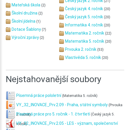
Český jazyk 2. ročník
(21)
Mateřská škola
(2)
Český jazyk 4. ročník
(20)
Školní družina
(2)
Český jazyk 5. ročník
(20)
Školní jídelna
(1)
Informatika 4. ročník
(20)
Dotace Šablony
(7)
Matematika 2. ročník
(22)
Výroční zprávy
(2)
Matematika 5. ročník
(20)
Prvouka 2. ročník
(53)
Vlastivěda 5. ročník
(20)
Nejstahovanější
soubory
Písemná práce pololetní
(Matematika 5. ročník)
VY_32_INOVACE_Prv.2.09 - Praha, státní symboly
(Prvouka
Písemná práce pro 5. ročník - 1. čtvrtletí
(Český jazyk 5.
2. ročník)
VY_32_INOVACE_Prv.2.05 - LES - význam, společenství
ročník)