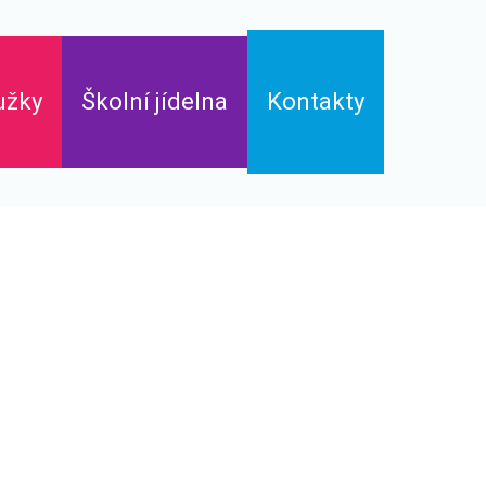
užky
Školní jídelna
Kontakty
Jídelní lístek
Základní škola
Mateřská škola
Školní jídelna