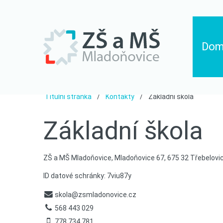
Do
Titulní stránka
Kontakty
Základní škola
Základní
škola
ZŠ a MŠ Mladoňovice, Mladoňovice 67, 675 32 Třebelovi
ID datové schránky: 7viu87y
skola@zsmladonovice.cz
568 443 029
778 734 781