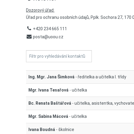
Dozorový úřad:
Úřad pro ochranu osobních údajů, Pplk. Sochora 27, 170 
+420 234 665 111
posta@uoou.cz
Nezveřejněno
Filtrovat
pole
Ing. Mgr. Jana Šimková
- ředitelka a učitelka I. třídy
Mgr. Ivana Tesařová
- učitelka
Bc. Renata Baštářová
- učitelka, asistentka, vychovat
Mgr. Sabina Mácová
- učitelka
Ivana Boudná
- školnice