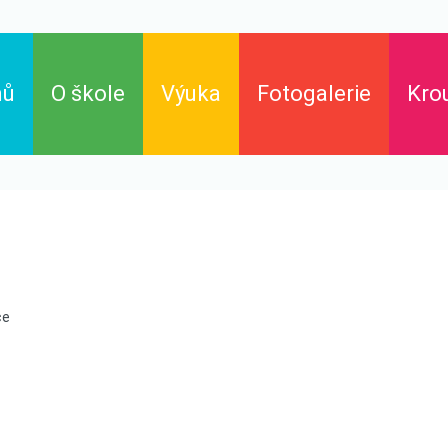
mů
O škole
Výuka
Fotogalerie
Kro
Základní škola
Výukové materiály
Historie školy
Rozvrh hodin
Dokumenty
Aktuality
ce