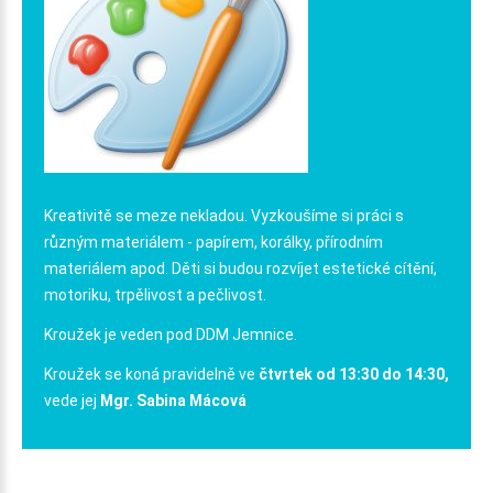
Kreativitě se meze nekladou. Vyzkoušíme si práci s
různým materiálem - papírem, korálky, přírodním
materiálem apod. Děti si budou rozvíjet estetické cítění,
motoriku, trpělivost a pečlivost.
Kroužek je veden pod DDM Jemnice.
Kroužek se koná pravidelně ve
čtvrtek od 13:30 do 14:30,
vede jej
Mgr. Sabina Mácová