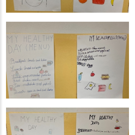
My
healthy
day_2