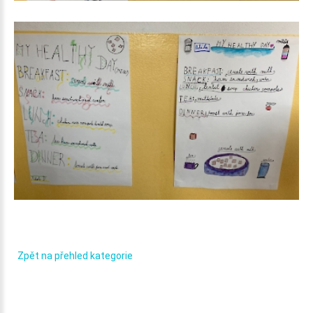
My
healthy
day_5
Zpět na přehled kategorie