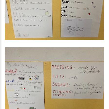
My
healthy
day_3
My
healthy
day_4