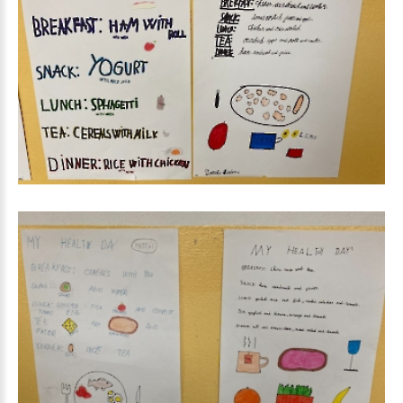
My
healthy
day_1
My
healthy
day_1