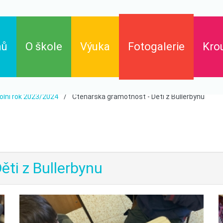
mů
O škole
Výuka
Fotogalerie
Kro
olní rok 2023/2024
Čtenářská gramotnost - Děti z Bullerbynu
Základní škola
Výukové materiály
Historie školy
Rozvrh hodin
Dokumenty
Aktuality
ěti z Bullerbynu