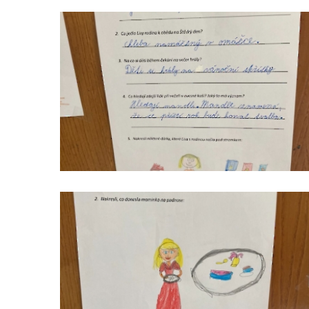
čteme
s
porozuměním_2
čteme
s
porozuměním_5