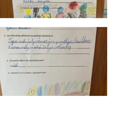
čteme
s
porozuměním_10