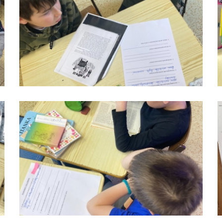
čteme
s
porozuměním_2
čteme
s
porozuměním_5