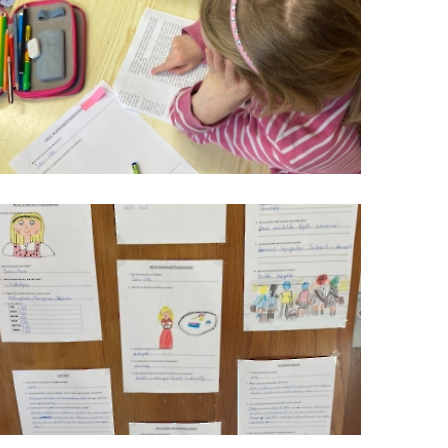
čteme
s
porozuměním_3
čteme
s
porozuměním_1