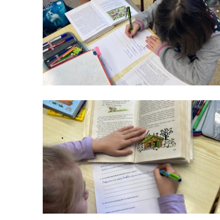
čteme
s
porozuměním_1
čteme
s
porozuměním_4