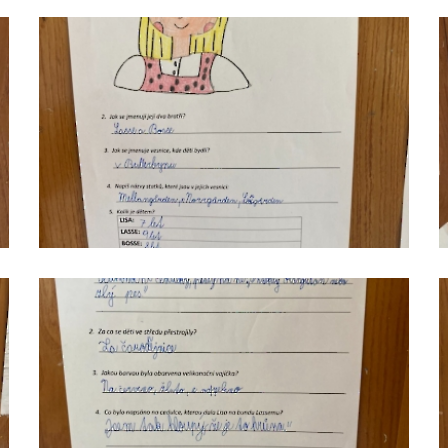
čteme
s
porozuměním_3
čteme
s
porozuměním_6