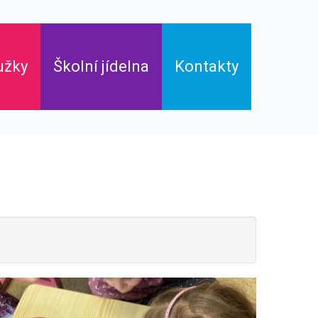
užky
Školní jídelna
Kontakty
Jídelní lístek
Základní škola
Mateřská škola
Školní jídelna