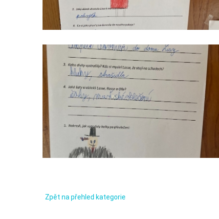
čteme
s
porozuměním_8
Zpět na přehled kategorie