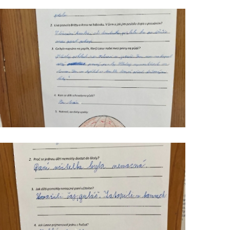
čteme
s
porozuměním_4
čteme
s
porozuměním_7