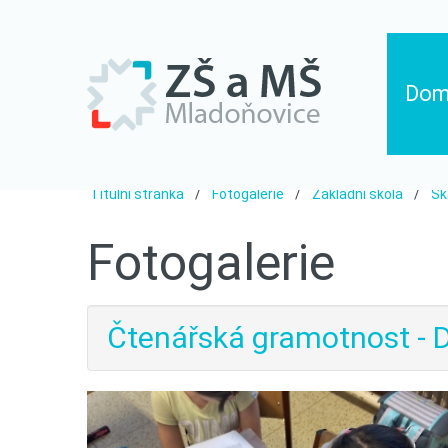
Do
Titulní stránka
Fotogalerie
Základní škola
Šk
Fotogalerie
Čtenářská gramotnost - D