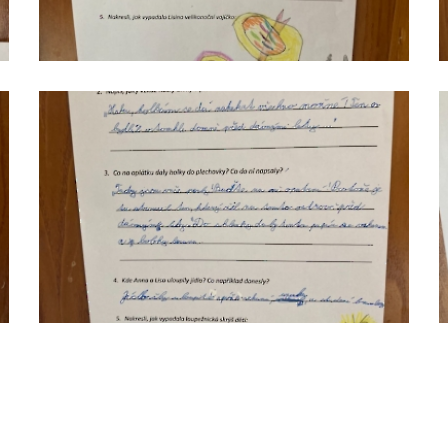
čteme
s
porozuměním_9